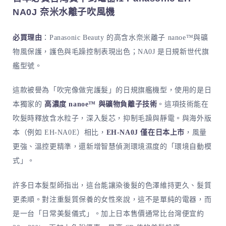
NA0J 奈米水離子吹風機
必買理由
：Panasonic Beauty 的高含水奈米離子 nanoe™與礦
物風保護，護色與毛躁控制表現出色；NA0J 是日規新世代旗
艦型號。
這款被譽為「吹完像做完護髮」的日規旗艦機型，使用的是日
本獨家的
高濃度 nanoe™ 與礦物負離子技術
。這項技術能在
吹髮時釋放含水粒子，深入髮芯，抑制毛躁與靜電。與海外版
本（例如 EH-NA0E）相比，
EH-NA0J 僅在日本上市
，風量
更強、溫控更精準，還新增智慧偵測環境濕度的「環境自動模
式」。
許多日本髮型師指出，這台能讓染後髮的色澤維持更久、髮質
更柔順。對注重髮質保養的女性來說，這不是單純的電器，而
是一台「日常美髮儀式」。加上日本售價通常比台灣便宜約