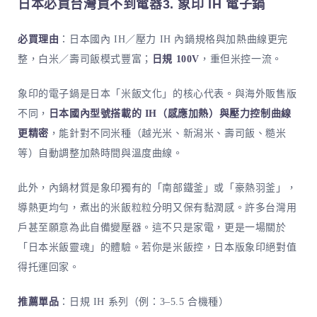
日本必買台灣買不到電器3. 象印 IH 電子鍋
必買理由
：日本國內 IH／壓力 IH 內鍋規格與加熱曲線更完
整，白米／壽司飯模式豐富；
日規 100V
，重但米控一流。
象印的電子鍋是日本「米飯文化」的核心代表。與海外販售版
不同，
日本國內型號搭載的 IH（感應加熱）與壓力控制曲線
更精密
，能針對不同米種（越光米、新潟米、壽司飯、糙米
等）自動調整加熱時間與溫度曲線。
此外，內鍋材質是象印獨有的「南部鐵釜」或「豪熱羽釜」，
導熱更均勻，煮出的米飯粒粒分明又保有黏潤感。許多台灣用
戶甚至願意為此自備變壓器。這不只是家電，更是一場關於
「日本米飯靈魂」的體驗。若你是米飯控，日本版象印絕對值
得托運回家。
推薦單品
：日規 IH 系列（例：3–5.5 合機種）