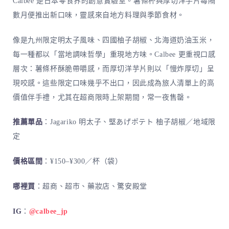
Calbee 是日本零食界的創意實驗室。薯條杯與厚切洋芋片每隔
數月便推出新口味，靈感來自地方料理與季節食材。
像是九州限定明太子風味、四國柚子胡椒、北海道奶油玉米，
每一種都以「當地調味哲學」重現地方味。Calbee 更重視口感
層次：薯條杯酥脆帶嚼感，而厚切洋芋片則以「慢炸厚切」呈
現咬感。這些限定口味幾乎不出口，因此成為旅人清單上的高
價值伴手禮，尤其在超商限時上架期間，常一夜售罄。
推薦單品
：Jagariko 明太子、堅あげポテト 柚子胡椒／地域限
定
價格區間
：¥150–¥300／杯（袋）
哪裡買
：超商、超市、藥妝店、驚安殿堂
IG
：
@calbee_jp