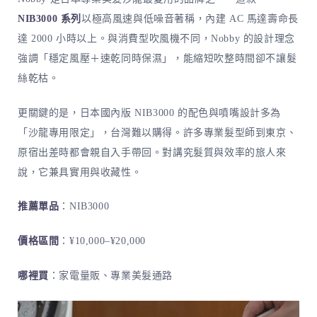
NIB3000 系列
以極高風速與低噪音著稱，內建 AC 馬達壽命長
達 2000 小時以上。與消費型吹風機不同，Nobby 的設計理念
強調「穩定風壓＋速乾同時保濕」，能縮短吹整時間卻不讓髮
絲乾枯。
更關鍵的是，日本國內版 NIB3000 的配色與噴嘴設計多為
「沙龍專用限定」，台灣難以購得。許多專業髮型師到東京、
原宿出差時都會親自入手帶回。對講究髮質與效率的旅人來
說，它兼具實用與收藏性。
推薦單品
：NIB3000
價格區間
：¥10,000–¥20,000
哪裡買
：家電量販、專業美髮通路