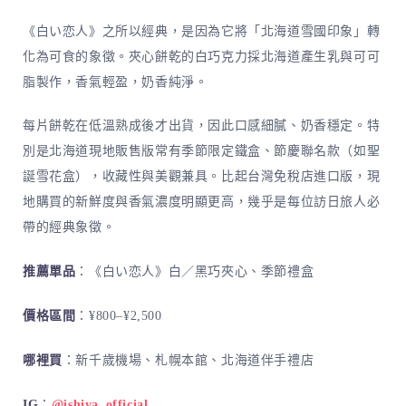
《白い恋人》之所以經典，是因為它將「北海道雪國印象」轉
化為可食的象徵。夾心餅乾的白巧克力採北海道產生乳與可可
脂製作，香氣輕盈，奶香純淨。
每片餅乾在低溫熟成後才出貨，因此口感細膩、奶香穩定。特
別是北海道現地販售版常有季節限定鐵盒、節慶聯名款（如聖
誕雪花盒），收藏性與美觀兼具。比起台灣免稅店進口版，現
地購買的新鮮度與香氣濃度明顯更高，幾乎是每位訪日旅人必
帶的經典象徵。
推薦單品
：《白い恋人》白／黑巧夾心、季節禮盒
價格區間
：¥800–¥2,500
哪裡買
：新千歲機場、札幌本館、北海道伴手禮店
IG
：
@ishiya_official_