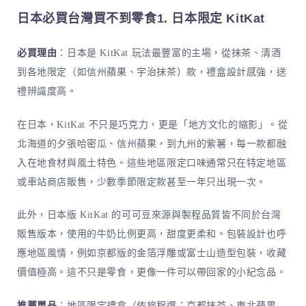
日本必買台灣買不到零食1. 日本限定 KitKat
必買理由
：日本是 KitKat 玩法最豐富的主場，從抹茶、清酒
到各地限定（如信州蘋果、宇治抹茶）款，禮盒設計感強，送
禮辨識度高。
在日本，KitKat 不只是巧克力，更是「地方文化的縮影」。從
北海道的夕張哈密瓜、信州蘋果，到九州的紫薯，每一款都融
入在地食材與風土特色。這些地區限定口味通常只在特定地區
或車站商店販售，少數季節限定款甚至一年只出現一次。
此外，日本版 KitKat 的可可豆來源與製程品質皆不同於台灣
販售版本，使用的牛奶比例更高，甜度更柔和。包裝設計也呼
應地區風情，例如京都版的金箔浮雕或富士山造型包裝，收藏
價值極高。這不只是零食，更像一件可以帶回家的小紀念品。
推薦單品
：地區限定禮盒（依旅程選：京都抹茶、東北蘋果