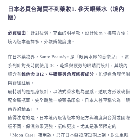
日本必買台灣買不到藥妝1. 參天眼藥水（境內
版）
必買理由
：針對疲勞、充血的明星款，設計感高、攜帶方便；
境內版本選擇多，外觀辨識度強。
在日本藥妝界，Sante Beautéye 是「眼藥水界的香奈兒」。這
系列針對長時間使用 3C、乾燥與疲勞的眼睛而設計，其境內
版含有
維他命 B12、牛磺酸與角膜修復成分
，能促進角膜代謝
與舒緩紅筋。
最特別的是瓶身設計，以法式香水瓶為靈感，透明方形玻璃搭
配金屬瓶蓋，完全跳脫一般藥品印象。日本人甚至稱它為「眼
藥界的精品」。
值得注意的是，日本境內販售版本的配方與濃度與台灣或國際
版不同，保濕效果更強、氣味更淡。尤其是季節限定的
「Moon Care」夜用款，只在日本藥妝店短期上架。對注重眼