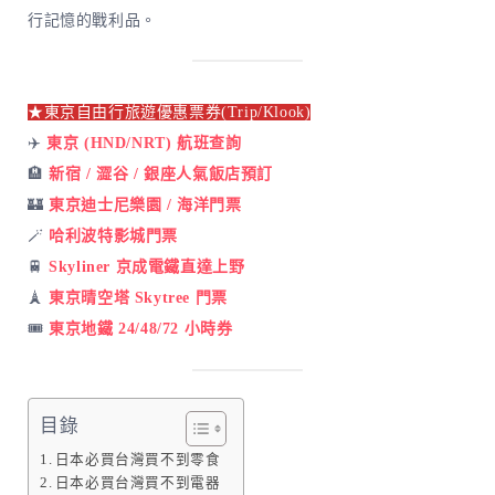
行記憶的戰利品。
★東京自由行旅遊優惠票券(Trip/Klook)
✈️
東京 (HND/NRT) 航班查詢
🏨
新宿 / 澀谷 / 銀座人氣飯店預訂
🏰
東京迪士尼樂園 / 海洋門票
🪄
哈利波特影城門票
🚆
Skyliner 京成電鐵直達上野
🗼
東京晴空塔 Skytree 門票
🎟️
東京地鐵 24/48/72 小時券
目錄
日本必買台灣買不到零食
日本必買台灣買不到電器