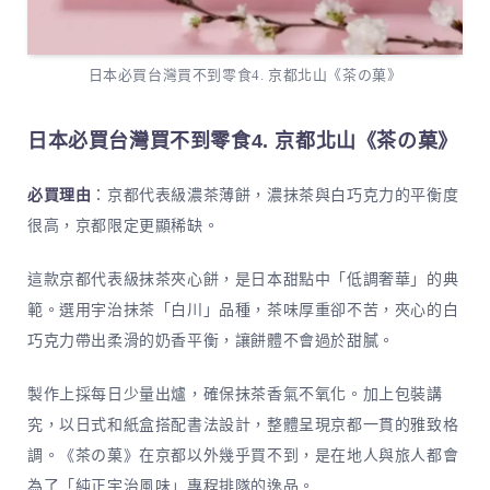
日本必買台灣買不到零食4. 京都北山《茶の菓》
日本必買台灣買不到零食4. 京都北山《茶の菓》
必買理由
：京都代表級濃茶薄餅，濃抹茶與白巧克力的平衡度
很高，京都限定更顯稀缺。
這款京都代表級抹茶夾心餅，是日本甜點中「低調奢華」的典
範。選用宇治抹茶「白川」品種，茶味厚重卻不苦，夾心的白
巧克力帶出柔滑的奶香平衡，讓餅體不會過於甜膩。
製作上採每日少量出爐，確保抹茶香氣不氧化。加上包裝講
究，以日式和紙盒搭配書法設計，整體呈現京都一貫的雅致格
調。《茶の菓》在京都以外幾乎買不到，是在地人與旅人都會
為了「純正宇治風味」專程排隊的逸品。