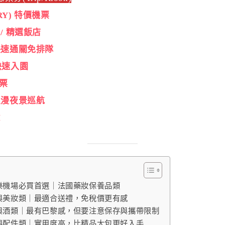
RY) 特價機票
/ 精選飯店
快速通關免排隊
快速入園
票
浪漫夜景巡航
M
樂機場必買首選｜法國藥妝保養品類
與美妝類｜最適合送禮，免稅價更有感
與酒類｜最有巴黎感，但要注意保存與攜帶限制
與配件類｜實用度高，比精品大包更好入手