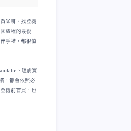
、買咖啡、找登機
法國旅程的最後一
式伴手禮，都很值
dalie、理膚寶
art 香檳，都會依照必
在登機前盲買，也