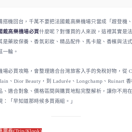
備搭機回台，千萬不要把法國戴高樂機場只當成「趕登機
國戴高樂機場必買
什麼呢？對懂買的人來說，這裡其實是
其是藥妝保養、香氛彩妝、精品配件、馬卡龍、香檳與法
逛一輪。
場必買攻略，會整理適合台灣旅客入手的免稅好物，從 Cau
lain、Dior Beauty，到 Ladurée、Longchamp、Ruin
品、適合對象、價格區間與購買地點完整解析，讓你不用
現：「早知道那時候多買兩組。」
(Trip/Klook)