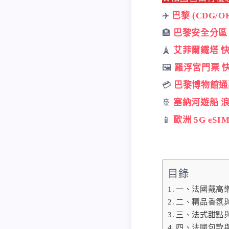
✈️
巴黎 (CDG/O
🏨
巴黎安全分區 
🗼
艾菲爾鐵塔 
🖼️
羅浮宮門票 
💳
巴黎博物館通
🚢
塞納河遊船 
📱
歐洲 5G eSI
目錄
一、法國戴高
二、精品香氛
三、法式甜點
四、法國包款