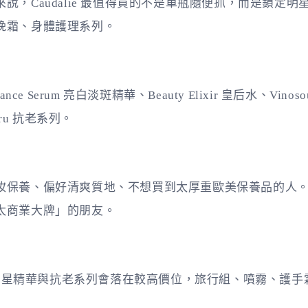
說，Caudalie 最值得買的不是單瓶隨便抓，而是鎖定
晚霜、身體護理系列。
adiance Serum 亮白淡斑精華、Beauty Elixir 皇后水、Vinoso
Cru 抗老系列。
妝保養、偏好清爽質地、不想買到太厚重歐美保養品的人
太商業大牌」的朋友。
5。明星精華與抗老系列會落在較高價位，旅行組、噴霧、護