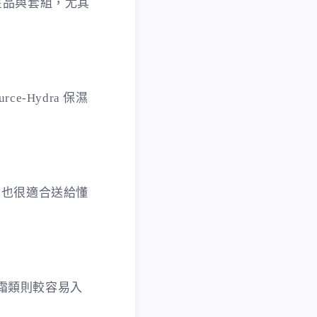
明星品與套組，尤其
urce-Hydra 保濕
。也很適合送給懂
手霜類則較容易入