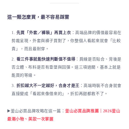
這一類怎麼買，最不容易踩雷
先買「外套／褲裝」再買上衣
：高端品牌的價值最容易在
剪裁呈現，外套與褲子買對了，你整個人看起來就會「比較
貴」，而且最耐穿。
看三件事就能快速判斷值不值得
：肩線是否貼合、背後是
否立體、布料是否有垂墜與回彈。這三項過關，基本上就是
能買的等級。
折扣越大不一定越好，合身才是王
：高端時裝不合身就會
直接變成「看起來像借來的」，折扣再甜都救不了。
▶️釜山必買品牌攻略在這一篇：
釜山必買品牌推薦｜2026釜山
最潮小物、美妝一次掌握