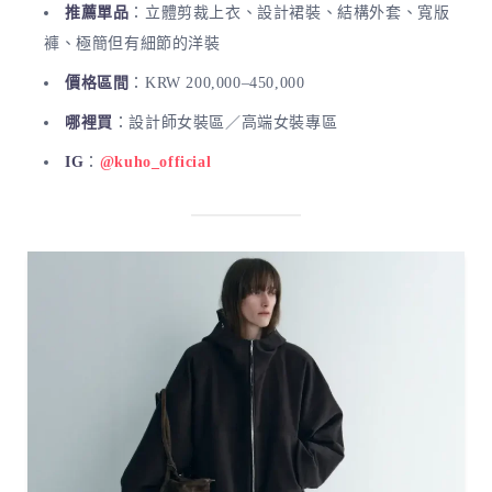
推薦單品
：立體剪裁上衣、設計裙裝、結構外套、寬版
褲、極簡但有細節的洋裝
價格區間
：KRW 200,000–450,000
哪裡買
：設計師女裝區／高端女裝專區
IG
：
@kuho_official