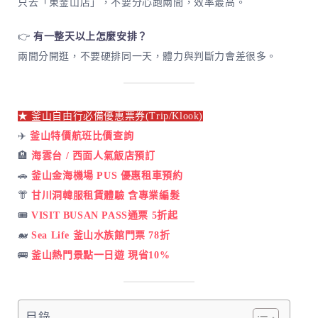
只去「東釜山店」，不要分心跑兩間，效率最高。
👉
有一整天以上怎麼安排？
兩間分開逛，不要硬排同一天，體力與判斷力會差很多。
★ 釜山自由行必備優惠票券(Trip/Klook)
✈️
釜山特價航班比價查詢
🏨
海雲台 / 西面人氣飯店預訂
🚗
釜山金海機場 PUS 優惠租車預約
👘
甘川洞韓服租賃體驗 含專業編髮
🎟️
VISIT BUSAN PASS通票 5折起
🐋
Sea Life 釜山水族館門票 78折
🚌
釜山熱門景點一日遊 現省10%
目錄