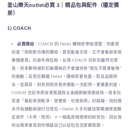
釜山樂天outlet必買 3｜精品包與配件（穩定價
差）
1) COACH
必買理由
：COACH 的 Outlet 購物哲學很清楚：你要買
的是「用相對合理的價格，買到能每天背、又不會看起來很
像隨便買」的皮件與包款。台灣 COACH 的折扣雖然也常
見，但多數時候折扣後價格仍不會讓你有“現在不買會後悔”
的衝動；反而在韓國 Outlet，價格常更有感，而且品類齊
全，從肩背、斜背到短夾長夾都能一次配齊。更重要的是，
COACH 在近年把皮革質感與五金細節做得更成熟，很多包
型是「看起來很乾淨、很實穿、也很耐用」的路線，特別適
合作為通勤與旅行日常包。Outlet 入手的最佳策略通常是鎖
定皮件（卡夾、短夾）＋一個能高頻使用的斜背包，回台灣
的出場率會高到你懷疑自己以前包包怎麼都買錯。