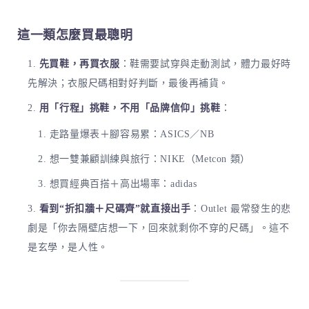
這一類怎麼買最聰明
先買鞋，再買衣服
：鞋需要試穿與走動測試，體力最好時
先解決；衣服尺碼相對好判斷，最後再補貨。
用「行程」挑鞋，不用「品牌信仰」挑鞋
：
走路量爆表＋腳容易累：ASICS／NB
想一雙兼顧訓練與旅行：NIKE（Metcon 類）
想買經典百搭＋高出場率：adidas
看到“折扣牆＋尺碼齊”就直接出手
：Outlet 最常發生的悲
劇是「你去隔壁店想一下，回來就剩你不穿的尺碼」。這不
是玄學，是人性。