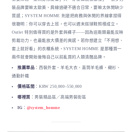
裝品牌要嘛太歐美、肩線過硬不適合日常，要嘛太休閒缺少
質感；SYSTEM HOMME 則是把商務與休閒的界線拿捏得
很聰明：你可以穿去上班，也可以週末搭球鞋照樣成立。
Outlet 特別值得買的是外套與褲子——因為這兩類最能反映
剪裁功力，也最能放大價差的爽感。若你想建立「不用想、
套上就好看」的衣櫃系統，SYSTEM HOMME 是那種買一
兩件就會開始後悔自己以前亂買的人類清醒品牌。
推薦單品
：西裝外套、羊毛大衣、直筒羊毛褲、襯衫、
通勤針織
價格區間
：KRW 250,000–550,000
哪裡買
：男裝精品區／高端男裝街區
IG
：
@system_homme