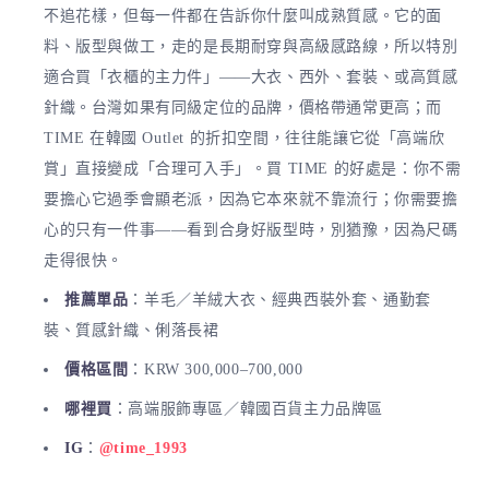
不追花樣，但每一件都在告訴你什麼叫成熟質感。它的面
料、版型與做工，走的是長期耐穿與高級感路線，所以特別
適合買「衣櫃的主力件」——大衣、西外、套裝、或高質感
針織。台灣如果有同級定位的品牌，價格帶通常更高；而
TIME 在韓國 Outlet 的折扣空間，往往能讓它從「高端欣
賞」直接變成「合理可入手」。買 TIME 的好處是：你不需
要擔心它過季會顯老派，因為它本來就不靠流行；你需要擔
心的只有一件事——看到合身好版型時，別猶豫，因為尺碼
走得很快。
推薦單品
：羊毛／羊絨大衣、經典西裝外套、通勤套
裝、質感針織、俐落長裙
價格區間
：KRW 300,000–700,000
哪裡買
：高端服飾專區／韓國百貨主力品牌區
IG
：
@time_1993