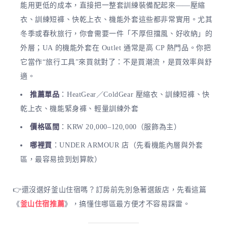
能用更低的成本，直接把一整套訓練裝備配起來——壓縮
衣、訓練短褲、快乾上衣、機能外套這些都非常實用。尤其
冬季或春秋旅行，你會需要一件「不厚但擋風、好收納」的
外層；UA 的機能外套在 Outlet 通常是高 CP 熱門品。你把
它當作“旅行工具”來買就對了：不是買潮流，是買效率與舒
適。
推薦單品
：HeatGear／ColdGear 壓縮衣、訓練短褲、快
乾上衣、機能緊身褲、輕量訓練外套
價格區間
：KRW 20,000–120,000（服飾為主）
哪裡買
：UNDER ARMOUR 店（先看機能內層與外套
區，最容易撿到划算款）
👉還沒選好釜山住宿嗎？訂房前先別急著選飯店，先看這篇
《
釜山住宿推薦
》，搞懂住哪區最方便才不容易踩雷。