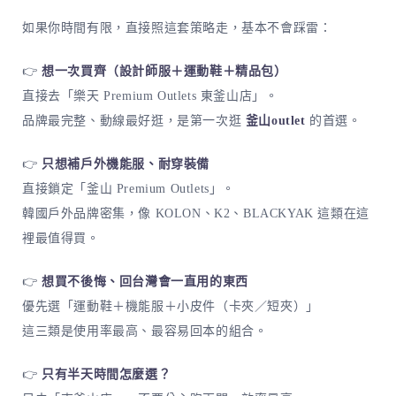
如果你時間有限，直接照這套策略走，基本不會踩雷：
👉
想一次買齊（設計師服＋運動鞋＋精品包）
直接去「樂天 Premium Outlets 東釜山店」。
品牌最完整、動線最好逛，是第一次逛
釜山outlet
的首選。
👉
只想補戶外機能服、耐穿裝備
直接鎖定「釜山 Premium Outlets」。
韓國戶外品牌密集，像 KOLON、K2、BLACKYAK 這類在這
裡最值得買。
👉
想買不後悔、回台灣會一直用的東西
優先選「運動鞋＋機能服＋小皮件（卡夾／短夾）」
這三類是使用率最高、最容易回本的組合。
👉
只有半天時間怎麼選？