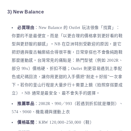
3) New Balance
必買理由
：New Balance 的 Outlet 玩法很像「找寶」：
你要的不是最便宜，而是「以更合理的價格拿到更好看的鞋
型與更舒服的腳感」。NB 在亞洲特別受歡迎的原因，是它
把舒適與復古輪廓結合得很平衡，日常穿搭也不會像純跑鞋
那麼運動感。台灣常見的痛點是：熱門型號（例如 2002R、
部分 99x）價格硬、折扣不穩；Outlet 則更容易遇到上季配
色或尺碼回流，讓你用更甜的入手價把“耐走＋好搭”一次拿
下。若你的釜山行程是大量步行＋需要上鏡（拍照穿搭要成
立），NB 通常是最安全、最不會失手的選擇。
推薦單品
：2002R、990／993（若遇到折扣就是賺到）、
574、9060、機能襪與運動上衣
價格區間
：KRW 120,000–250,000（鞋）