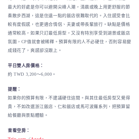
最大的好處是你可以避開尖峰人潮，清晨或晚上用更舒服的節
奏散步西湖，這是住遠一點的飯店很難取代的。入住感受會比
較有度假感，也更適合情侶、夫妻或帶長輩旅行。缺點是價格
通常較高，如果只訂最低房型，又沒有特別享受到湖景或飯店
氛圍，CP值就會被稀釋。預算有限的人不必硬住，否則容易變
成錢花了，爽感卻沒跟上。
平日雙人房價格：
約 TWD 3,200～6,000。
提醒：
如果你的預算有限，不建議硬住這間。與其住最低房型又覺得
貴，不如改選浙江飯店、仁和飯店或馬可波羅系列，把預算留
給餐廳與景點體驗。
查看空房：