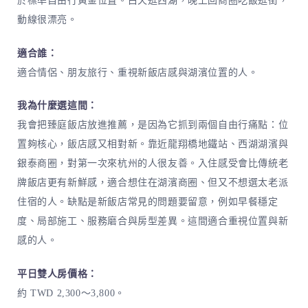
於標準自由行黃金位置。白天逛西湖，晚上回商圈吃飯逛街，
動線很漂亮。
適合誰：
適合情侶、朋友旅行、重視新飯店感與湖濱位置的人。
我為什麼選這間：
我會把臻庭飯店放進推薦，是因為它抓到兩個自由行痛點：位
置夠核心，飯店感又相對新。靠近龍翔橋地鐵站、西湖湖濱與
銀泰商圈，對第一次來杭州的人很友善。入住感受會比傳統老
牌飯店更有新鮮感，適合想住在湖濱商圈、但又不想選太老派
住宿的人。缺點是新飯店常見的問題要留意，例如早餐穩定
度、局部施工、服務磨合與房型差異。這間適合重視位置與新
感的人。
平日雙人房價格：
約 TWD 2,300～3,800。