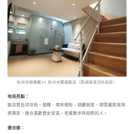
杭州住宿推薦10. 杭州木蘭道飯店（西湖湖濱河坊街店）
地段亮點：
飯店靠近河坊街、鼓樓、南宋御街、胡慶餘堂、胡雪巖故居與
德壽宮，適合喜歡歷史街區、老城散步與拍照的人。
適合誰：