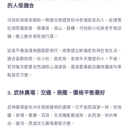
的人很適合
河坊街與南宋御街一帶適合想感受杭州老城氣氛的人。這裡靠
近胡雪巖故居、德壽宮、吳山、鼓樓、河坊街小吃與老字號店
鋪，晚上散步很有旅行感。
這區不像湖濱商圈那麼現代，商業感比較偏老街與在地生活。
適合喜歡拍照、吃小吃、逛老街、安排半天慢遊的人。不過，
若你每天都要去西湖核心湖濱區，還是要看飯店離地鐵或叫車
點是否方便。
3. 武林廣場：交通、商圈、價格平衡最好
武林廣場是杭州住宿很聰明的選擇。它不是西湖第一排，但地
鐵、商場、餐廳、百貨、生活機能都成熟，去西湖、杭州東
站、運河、西湖文化廣場都很方便。