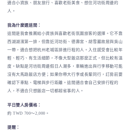
適合小資族、朋友旅行、喜歡老街美食、想住河坊街周邊的
人。
我為什麼選這間：
這間是我會推薦給小資族與喜歡老街氛圍旅客的選擇。它不靠
西湖湖濱第一排，但靠近河坊街、德壽宮、胡雪巖故居與吳山
一帶，適合想把杭州老城區排進行程的人。入住感受會比較年
輕、輕巧、有生活細節，不像大型飯店那麼正式，但比較有溫
度。缺點是河坊街周邊假日人潮多，車輛進出與行李移動可能
沒有大馬路飯店方便；如果你帶大行李或長輩同行，訂房前要
確認下車點、電梯與步行距離。這間適合會自己安排行程的
人，不適合只想飯店一切都超省事的人。
平日雙人房價格：
約 TWD 700～2,000。
提醒：