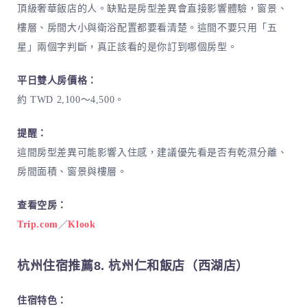
頂級奢華飯店的人。缺點是房型差異會直接影響體驗，窗景、
樓層、房間大小與衛浴配置都要看清楚。這間不要只用「五
星」兩個字判斷，真正該看的是你訂到哪個房型。
平日雙人房價格：
約 TWD 2,100～4,500。
提醒：
這間房型差異可能影響入住感，建議優先看是否有乾濕分離、
房間面積、窗景與樓層。
查看空房：
Trip.com
／
Klook
杭州住宿推薦8. 杭州仁和飯店（西湖店）
住宿特色：