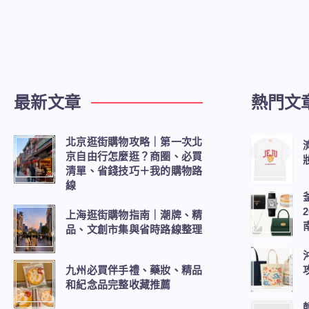
保
健
食
最新文章
熱門文
品、
保
北京逛街購物攻略｜第一次北
京自由行怎麼逛？商圈、必買
養
清單、省錢技巧＋我的購物路
線
品
上海逛街購物指南｜潮牌、精
品、文創市集與省時路線整理
推
薦，
九州必買伴手禮、藥妝、精品
和紀念品完整收藏推薦