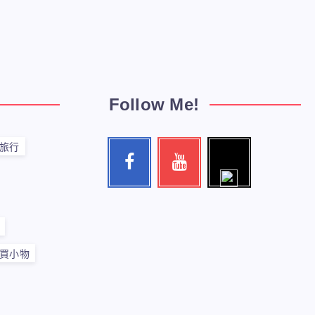
Follow Me!
旅行
Follow
Facebook
Youtube
me!
Follow
Check
me!
my
videos!
買小物