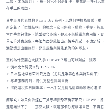
工藝 × 未來設計」，每一只包不只是配件，更像是一件可以拿
在手上的雕塑。
其中最具代表性的 Puzzle Bag 系列，以幾何拼接為靈感，重
新定義了「柔性結構」的概念。它可斜背、肩背、手提，甚至
當作手拿包使用，造型變化多端，卻又不失穩重與實用性，容
量超乎外表想像。每個角度都能拍出高級時尚感，不論是城市
通勤還是出國旅行，都是風格與機能兼備的神隊友。
至於為什麼要在大阪入手 LOEWE？理由可以列成一張表：
✔ 價格比台灣便宜約 15～20%
✔ 日本當地常有亞洲限定色（尤其是柔霧色系與特殊皮革）
✔ 專櫃服務周到，提供完整包裝與售後
✔ 搭配退稅與日圓匯率，一出手就是精品精算師等級的選擇
簡單說，如果你曾經在百貨專櫃猶豫著看著那只 LOEWE，卻
遲遲無法下手——那麼大阪，就是那個你應該讓自己「不再忍