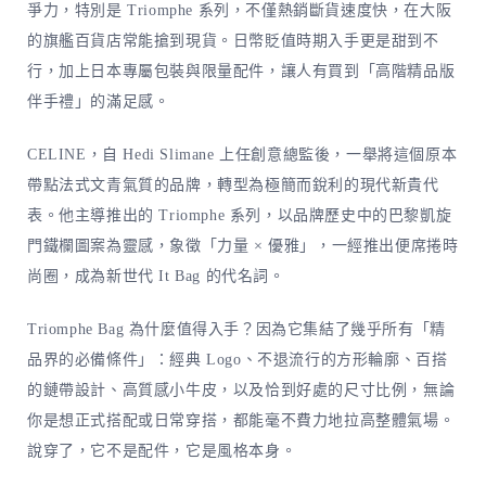
爭力，特別是 Triomphe 系列，不僅熱銷斷貨速度快，在大阪
的旗艦百貨店常能搶到現貨。日幣貶值時期入手更是甜到不
行，加上日本專屬包裝與限量配件，讓人有買到「高階精品版
伴手禮」的滿足感。
CELINE，自 Hedi Slimane 上任創意總監後，一舉將這個原本
帶點法式文青氣質的品牌，轉型為極簡而銳利的現代新貴代
表。他主導推出的 Triomphe 系列，以品牌歷史中的巴黎凱旋
門鐵欄圖案為靈感，象徵「力量 × 優雅」，一經推出便席捲時
尚圈，成為新世代 It Bag 的代名詞。
Triomphe Bag 為什麼值得入手？因為它集結了幾乎所有「精
品界的必備條件」：經典 Logo、不退流行的方形輪廓、百搭
的鏈帶設計、高質感小牛皮，以及恰到好處的尺寸比例，無論
你是想正式搭配或日常穿搭，都能毫不費力地拉高整體氣場。
說穿了，它不是配件，它是風格本身。