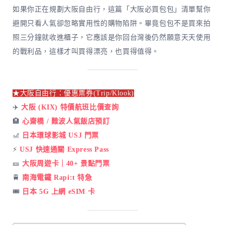
如果你正在規劃大阪自由行，這篇「大阪必買包包」清單幫你
避開只看人氣卻忽略實用性的購物陷阱。畢竟包包不是買來拍
照三分鐘就收進櫃子，它應該是你回台灣後仍然願意天天使用
的戰利品，這樣才叫買得漂亮，也買得值得。
★大阪自由行：優惠票券(Trip/Klook)
✈️
大阪 (KIX) 特價航班比價查詢
🏨
心齋橋 / 難波人氣飯店預訂
🎢
日本環球影城 USJ 門票
⚡
USJ 快速通關 Express Pass
🎫
大阪周遊卡｜40+ 景點門票
🚆
南海電鐵 Rapi:t 特急
🎟️
日本 5G 上網 eSIM 卡