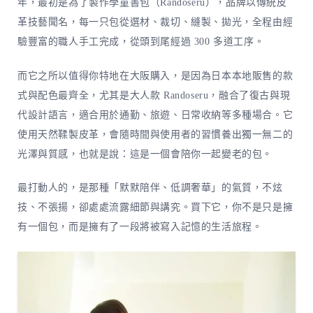
年，最初是為了製作學童書包（Randoseru），品牌以傳統皮
革技藝聞名，每一只包從選材、裁切、縫製、拋光，全程由經
驗豐富的職人手工完成，從頭到尾經過 300 多道工序。
而它之所以值得你特地在大阪購入，是因為日本本地販售的款
式與配色最齊全，尤其是大人款 Randoseru，融合了復古與現
代設計語言，適合用於通勤、旅遊、日常收納等多種場合。它
使用天然鞣製皮革，會隨時間與使用者的習慣養出獨一無二的
光澤與質感，也就是說：這是一個會陪你一起變老的包。
最打動人的，是那種「默默陪伴、低調奢華」的氣質，不炫
技、不張揚，卻處處流露細節與講究。買下它，你不是只是擁
有一個包，而是擁有了一段將被寫入記憶的生活旅程。