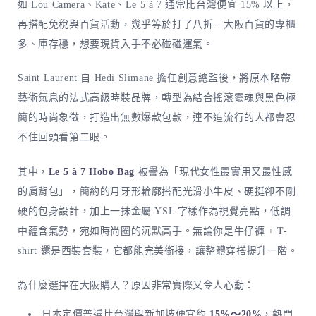
如 Lou Camera、Kate、Le 5 à 7 通常比台灣便宜 15% 以上，
再搭配免稅與百貨活動，幾乎等於打了八折。大阪百貨的專櫃
多、庫存穩，想要現貨入手不必碰碰運氣。
Saint Laurent 自 Hedi Slimane 擔任創意總監後，將原本略帶
藝術氣息的法式高級時裝品牌，轉型為結合搖滾靈魂與黑色極
簡的時尚象徵，打造出無數爆款包款，連不追流行的人都會忍
不住回頭看第二眼。
其中，
Le 5 à 7 Hobo Bag
被譽為「現代女性最實用又最性感
的肩背包」，簡約的月牙形輪廓搭配光滑小牛皮、硬挺卻不剛
硬的包身設計，加上一抹金屬 YSL 字樣作為視覺亮點，低調
中蘊含氣勢，宛如時尚圈的沉默高手。無論你是牛仔褲 + T-
shirt 還是西裝套裝，它都能完美銜接，讓整體穿搭提升一階。
為什麼選擇在大阪購入？原因非常實際又令人心動：
日本定價普遍比台灣與新加坡便宜約
15%～20%
，熱門