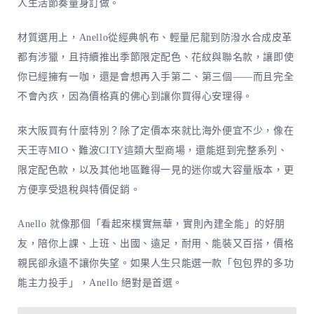
人生活節奏量身訂做。
材質選用上，Anello從經典帆布、輕量尼龍到防潑水合成皮革
都有涉獵，且持續推出季節限定配色、花紋與聯名款，讓即使
你已經擁有一咖，還是會想再入手第二、第三個——而且完全
不會內疚，因為價格真的佛心到讓你買得心安理得。
來大阪買有什麼特別？除了定價本來就比海外便宜不少，像在
天王寺MIO、難波CITY這類大型商場，還能逛到完整系列、
限定配色款，以及其他地區難得一見的迷你或大容量版本，更
方便享受退稅與特價促銷。
Anello 就像那個「看起來樸實無華，實則內建全能」的好朋
友，陪你上課、上班、出國、遠足，耐用、能裝又百搭，價格
親民卻永遠不讓你失望。如果人生只能選一款「包包界的多功
能主力投手」，Anello 絕對是首選。