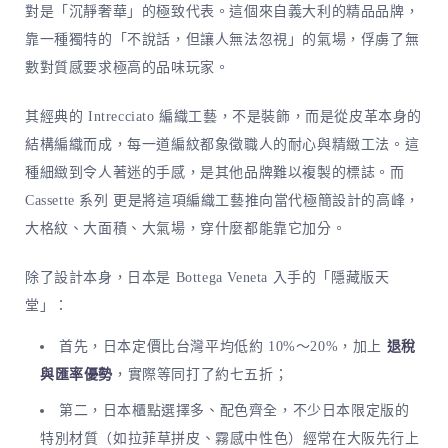
對是「沉靜奢華」的極致代表。這個來自義大利的精品品牌，
靠一種獨特的「不說話，但讓人無法忽視」的氣場，俘虜了無
數對質感要求極高的品味玩家。
其經典的 Intrecciato 編織工藝，不是裝飾，而是從皮革本身的
結構編織而成，每一道編紋都象徵職人的耐心與精緻工法。這
種細緻到令人著迷的手感，是其他品牌難以複製的標誌。而
Cassette 系列 更是將這項編織工藝推向當代極簡設計的高峰，
大格紋、大面積、大氣場，穿什麼都能靠它加分。
除了設計本身，日本是 Bottega Veneta 入手的「隱藏版天
堂」：
首先，日本定價比台灣平均低約 10%～20%，加上
退稅
與匯率優勢
，實際等同打了約七五折；
第二，日本櫃點選擇多、配色齊全，不少日本限定版的
特別材質（如拉菲草拼皮、霧感中性色）經常在大阪先行上