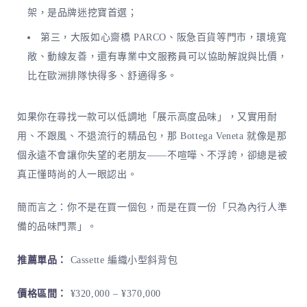
架，是品牌迷挖寶首選；
第三，大阪如心齋橋 PARCO、阪急百貨等門市，環境寬
敞、動線友善，還有專業中文服務員可以協助解說與比價，
比在歐洲排隊快得多、舒適得多。
如果你在尋找一款可以低調地「展示高度品味」，又實用耐
用、不跟風、不退流行的精品包，那 Bottega Veneta 就像是那
個永遠不會讓你失望的老朋友——不喧嘩、不浮誇，卻總是被
真正懂時尚的人一眼認出。
簡而言之：你不是在買一個包，而是在買一份「只為內行人準
備的品味門票」。
推薦單品：
Cassette 編織小型斜背包
價格區間：
¥320,000 – ¥370,000