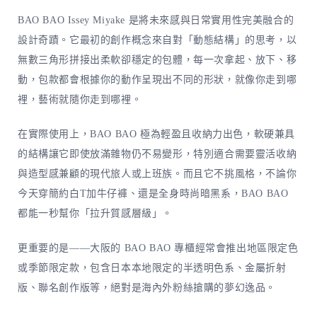
BAO BAO Issey Miyake 是將未來感與日常實用性完美融合的
設計奇蹟。它最初的創作概念來自對「動態結構」的思考，以
無數三角形拼接出柔軟卻穩定的包體，每一次拿起、放下、移
動，包款都會根據你的動作呈現出不同的形狀，就像你走到哪
裡，藝術就隨你走到哪裡。
在實際使用上，BAO BAO 極為輕盈且收納力出色，軟硬兼具
的結構讓它即使放滿雜物仍不易變形，特別適合需要靈活收納
與造型感兼顧的現代旅人或上班族。而且它不挑風格，不論你
今天穿簡約白T加牛仔褲、還是全身時尚暗黑系，BAO BAO
都能一秒幫你「拉升質感層級」。
更重要的是——大阪的 BAO BAO 專櫃經常會推出地區限定色
或季節限定款，包含日本本地限定的半透明色系、金屬折射
版、聯名創作版等，絕對是海內外粉絲搶購的夢幻逸品。