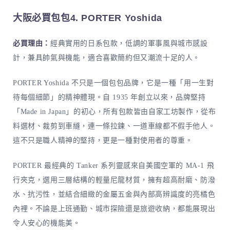
大阪必買包包4. PORTER Yoshida
必買理由：
經典實用的日系包款，低調的軍事風與城市感設
計，兼具帥氣與機能，適合喜歡簡約但又潮流十足的人。
PORTER Yoshida 不只是一個包包品牌，它是一種「用一生對
待每個細節」的精神體現。自 1935 年創立以來，品牌堅持
「Made in Japan」的初心，所有包款皆由自家工坊製作，從布
料選材、裁剪到車縫，連一條拉鍊、一道車線都不假手他人。
這不只是職人精神的堅持，更是一種對使用者的尊重。
PORTER 最經典的 Tanker 系列靈感來自美國空軍的 MA-1 飛
行夾克，選用三層結構的輕量尼龍材質，擁有超高耐磨、防潑
水、抗污性，並結合細緻的金屬五金與內部高辨識度的亮橘色
內裡。不論是上班通勤、城市探險還是旅遊收納，都能展現出
令人安心的機能美。