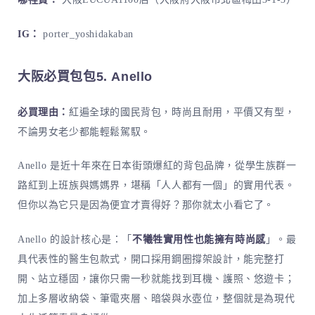
IG：
porter_yoshidakaban
大阪必買包包5. Anello
必買理由：
紅遍全球的國民背包，時尚且耐用，平價又有型，
不論男女老少都能輕鬆駕馭。
Anello 是近十年來在日本街頭爆紅的背包品牌，從學生族群一
路紅到上班族與媽媽界，堪稱「人人都有一個」的實用代表。
但你以為它只是因為便宜才賣得好？那你就太小看它了。
Anello 的設計核心是：「
不犧牲實用性也能擁有時尚感
」。最
具代表性的醫生包款式，開口採用鋼圈撐架設計，能完整打
開、站立穩固，讓你只需一秒就能找到耳機、護照、悠遊卡；
加上多層收納袋、筆電夾層、暗袋與水壺位，整個就是為現代