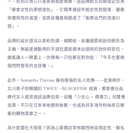
一，但別以為它只是賣萌那麼簡單。從品牌創立初期就定位為
「都會女性的夢想提包」，它精準捕捉年輕女性對甜美、優雅
與實用性的渴望，並將這種風格變成了「能帶出門的浪漫幻
想」。
品牌的設計語言以柔和色調、蝴蝶結、金屬細節和迷你廓形為
主軸，無論是通勤用的手提包還是週末出遊用的迷你斜背包，
總能讓人一眼愛上，仿佛每一只包都在對你說：「今天也要做
個閃閃發亮的女孩喔。」
此外，Samantha Thavasa 擁有極強的名人效應——從濱崎步、
北川景子到韓國的 TWICE、BLACKPINK 成員，都曾擔任品
牌代言人或背過該品牌包款。這種「少女心 × 偶像力」的雙重
加乘，不只在日本本地圈粉無數，也成為許多海外粉絲來日朝
聖的購物清單之一。
為什麼要在大阪買？因為心齋橋店常有關西地區限定色、聯名