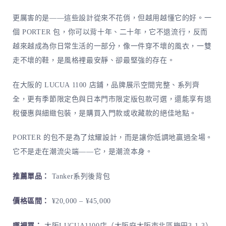
更厲害的是——這些設計從來不花俏，但越用越懂它的好。一
個 PORTER 包，你可以背十年、二十年，它不退流行，反而
越來越成為你日常生活的一部分，像一件穿不壞的風衣，一雙
走不壞的鞋，是風格裡最安靜、卻最堅強的存在。
在大阪的 LUCUA 1100 店鋪，品牌展示空間完整、系列齊
全，更有季節限定色與日本門市限定版包款可選，還能享有退
稅優惠與細緻包裝，是購買入門款或收藏款的絕佳地點。
PORTER 的包不是為了炫耀設計，而是讓你低調地贏過全場。
它不是走在潮流尖端——它，是潮流本身。
推薦單品：
Tanker系列後背包
價格區間：
¥20,000 – ¥45,000
哪裡買：
大阪LUCUA1100店（大阪府大阪市北區梅田3-1-3）