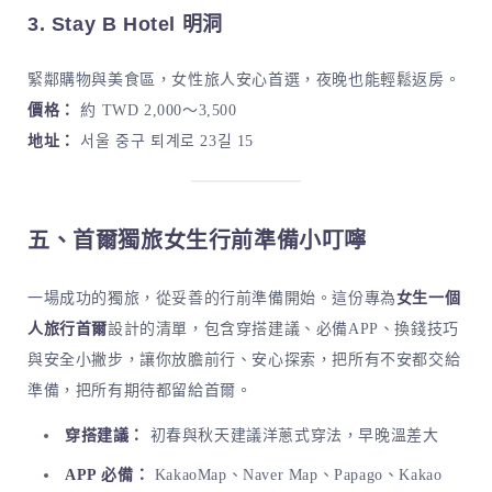
3. Stay B Hotel 明洞
緊鄰購物與美食區，女性旅人安心首選，夜晚也能輕鬆返房。
價格：
約 TWD 2,000～3,500
地址：
서울 중구 퇴계로 23길 15
五、首爾獨旅女生行前準備小叮嚀
一場成功的獨旅，從妥善的行前準備開始。這份專為
女生一個
人旅行首爾
設計的清單，包含穿搭建議、必備APP、換錢技巧
與安全小撇步，讓你放膽前行、安心探索，把所有不安都交給
準備，把所有期待都留給首爾。
穿搭建議：
初春與秋天建議洋蔥式穿法，早晚溫差大
APP 必備：
KakaoMap、Naver Map、Papago、Kakao