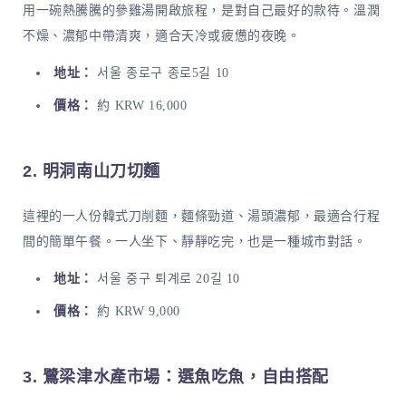
用一碗熱騰騰的參雞湯開啟旅程，是對自己最好的款待。溫潤
不燥、濃郁中帶清爽，適合天冷或疲憊的夜晚。
地址：
서울 종로구 종로5길 10
價格：
約 KRW 16,000
2. 明洞南山刀切麵
這裡的一人份韓式刀削麵，麵條勁道、湯頭濃郁，最適合行程
間的簡單午餐。一人坐下、靜靜吃完，也是一種城市對話。
地址：
서울 중구 퇴계로 20길 10
價格：
約 KRW 9,000
3. 鷺梁津水產市場：選魚吃魚，自由搭配