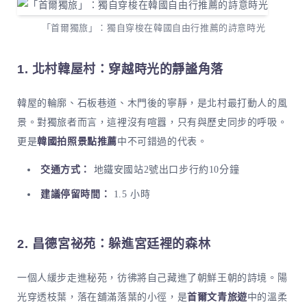
「首爾獨旅」：獨自穿梭在韓國自由行推薦的詩意時光
1. 北村韓屋村：穿越時光的靜謐角落
韓屋的輪廓、石板巷道、木門後的寧靜，是北村最打動人的風
景。對獨旅者而言，這裡沒有喧囂，只有與歷史同步的呼吸。
更是
韓國拍照景點推薦
中不可錯過的代表。
交通方式：
地鐵安國站2號出口步行約10分鐘
建議停留時間：
1.5 小時
2. 昌德宮祕苑：躲進宮廷裡的森林
一個人緩步走進秘苑，彷彿將自己藏進了朝鮮王朝的詩境。陽
光穿透枝葉，落在舖滿落葉的小徑，是
首爾文青旅遊
中的溫柔