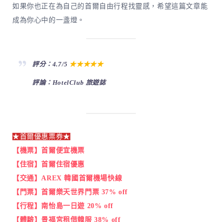
如果你也正在為自己的首爾自由行程找靈感，希望這篇文章能
成為你心中的一盞燈。
評分：4.7/5
★★★★★
評論：HotelClub 旅遊誌
★首爾優惠票券
★
【機票】首爾便宜機票
【住宿】首爾住宿優惠
【交通】AREX 韓國首爾機場快線
【門票】首爾樂天世界門票 37% off
【行程】南怡島一日遊 20% off
【體驗】景福宮租借韓服 38% off