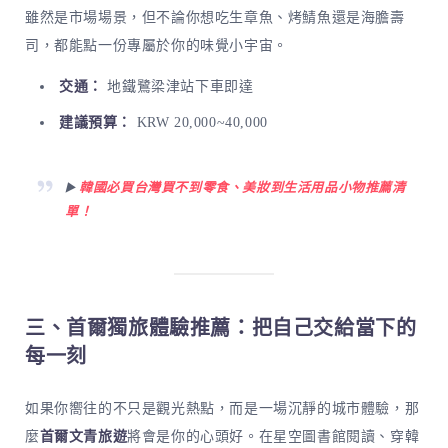
雖然是市場場景，但不論你想吃生章魚、烤鯖魚還是海膽壽
司，都能點一份專屬於你的味覺小宇宙。
交通：
地鐵鷺梁津站下車即達
建議預算：
KRW 20,000~40,000
▶️
韓國必買台灣買不到零食、美妝到生活用品小物推薦清
單！
三、首爾獨旅體驗推薦：把自己交給當下的
每一刻
如果你嚮往的不只是觀光熱點，而是一場沉靜的城市體驗，那
麼
首爾文青旅遊
將會是你的心頭好。在星空圖書館閱讀、穿韓